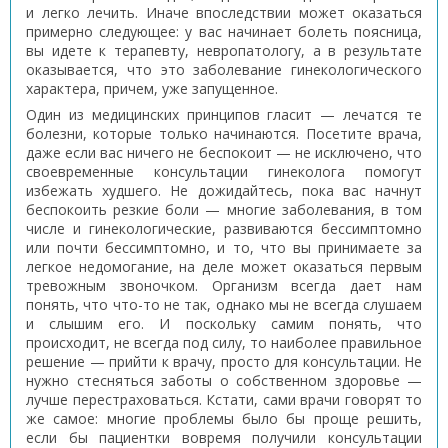
и легко лечить. Иначе впоследствии может оказаться
примерно следующее: у вас начинает болеть поясница,
вы идете к терапевту, невропатологу, а в результате
оказывается, что это заболевание гинекологического
характера, причем, уже запущенное.
Один из медицинских принципов гласит — лечатся те
болезни, которые только начинаются. Посетите врача,
даже если вас ничего не беспокоит — не исключено, что
своевременные консультации гинеколога помогут
избежать худшего. Не дожидайтесь, пока вас начнут
беспокоить резкие боли — многие заболевания, в том
числе и гинекологические, развиваются бессимптомно
или почти бессимптомно, и то, что вы принимаете за
легкое недомогание, на деле может оказаться первым
тревожным звоночком. Организм всегда дает нам
понять, что что-то не так, однако мы не всегда слушаем
и слышим его. И поскольку самим понять, что
происходит, не всегда под силу, то наиболее правильное
решение — прийти к врачу, просто для консультации. Не
нужно стесняться заботы о собственном здоровье —
лучше перестраховаться. Кстати, сами врачи говорят то
же самое: многие проблемы было бы проще решить,
если бы пациентки вовремя получили консультации