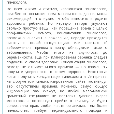
гинеколога.
Во всех книгах и статьях, касающихся гинекологии,
неизбежно возникает тема материнства, дается масса
рекомендаций, что нужно, чтобы выносить и родить
здорового ребенка. Но нередко авторы упускают
столько простую вещь, как посещение врача с целью
профилактики: осмотр, консультации гинеколога,
возможно, анализы. К сожалению, нередко приходится
читать в онлайн-консультациях или газетах: «Я
забеременела, пришла к врачу, обнаружили такие-то
заболевания». Чтобы этого не случилось, до
беременности, еще при планировании ребенка следует
подумать о своем здоровье. Консультации гинеколога,
осмотр не отнимут много времени — но взамен вы
получите уверенность в своем здоровье. Некоторые
хотят получить консультации гинеколога в Интернете:
на форуме или специализированном сайте, мотивируя
это отсутствием времени. Конечно, самую общую
информацию вам скажут, но любой мало-мальски
грамотный специалист не поставит диагноз «через
монитор», а посоветует прийти в клинику. И будет
совершенно прав: любая часть организма, тем более
гинекология, требует индивидуального подхода и