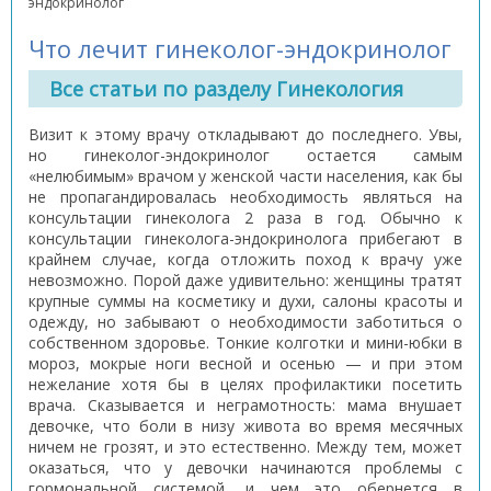
эндокринолог
Что лечит гинеколог-эндокринолог
Все статьи по разделу Гинекология
Визит к этому врачу откладывают до последнего. Увы,
но гинеколог-эндокринолог остается самым
«нелюбимым» врачом у женской части населения, как бы
не пропагандировалась необходимость являться на
консультации гинеколога 2 раза в год. Обычно к
консультации гинеколога-эндокринолога прибегают в
крайнем случае, когда отложить поход к врачу уже
невозможно. Порой даже удивительно: женщины тратят
крупные суммы на косметику и духи, салоны красоты и
одежду, но забывают о необходимости заботиться о
собственном здоровье. Тонкие колготки и мини-юбки в
мороз, мокрые ноги весной и осенью — и при этом
нежелание хотя бы в целях профилактики посетить
врача. Сказывается и неграмотность: мама внушает
девочке, что боли в низу живота во время месячных
ничем не грозят, и это естественно. Между тем, может
оказаться, что у девочки начинаются проблемы с
гормональной системой, и чем это обернется в