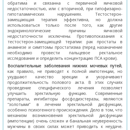
обратима и связанна с первичной яичковой
недостаточностью, или с вторичной, при гипофизарно-
гипоталамических нарушениях. Тестостерон-
замещающая терапия эффективна, но должна
использоваться только после того, как другие
эндокринологические причины яичковой
недостаточности исключены. Противопоказания к
тестостерон-замещающей терапии: рак простаты в
анамнезе и симптомы простатизма (перед назаначение
необходимо провести пальцевое ректальное
исследование и определить концентрацию ПСА крови).
Воспалительные заболевания нижних мочевых путей
,
как правило, не приводят к полной импотенции, но
ухудшают качество эрекции и укорачивают
продолжительность полового акта. В этих случаях
проведение специфического лечения позволяет
улучшить эректильную функцию. Современные
препараты, ингибиторы фосфодиэстеразы, являются
“золотыми” в лечении эректильной дисфункции,
особенно психогенного происхождения. Дело в том, что
механизм возникновения эректильной дисфункции
(импотенции) очень сложен и банальная неуверенность
мужчины в своих силах может приводить к неудаче.