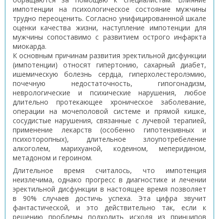
импотенции на психологическое состояние мужчины
трудно переоценить. Согласно унифицированнной шкале
оценки качества жизни, наступление импотенции для
мужчины сопоставимо с развитием острого инфаркта
миокарда.
К основным причинам развития эректильной дисфункции
(импотенции) относят гипертонию, сахарный диабет,
ишемическую болезнь сердца, гиперхолестеролэмию,
почечную недостаточность, гипогонадизм,
неврологические и психические нарушения, любое
длительно протекающее хроническое заболевание,
операции на мочеполовой системе и прямой кишке,
сосудистые нарушения, связанные с лучевой терапией,
применение лекарств (особенно гипотензивных и
психоторопных), длительное злоупотребеление
алкоголем, марихуаной, кодеином, меперидином,
метадоном и героином.
Длительное время считалось, что импотенция
неизлечима, однако прогресс в диагностике и лечении
эректильной дисфункции в настоящее время позволяет
в 90% случаев достичь успеха. Эта цифра звучит
фантастической, и это действительно так, если к
решению проблемы подходить исходя из принципов