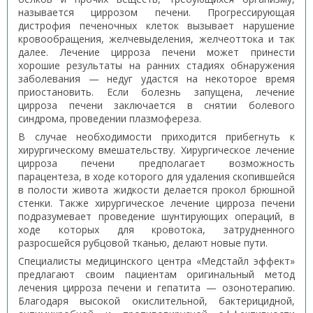
называется циррозом печени. Прогрессирующая
дистрофия печеночных клеток вызывает нарушение
кровообращения, желчевыделения, желчеоттока и так
далее. Лечение цирроза печени может принести
хорошие результаты на ранних стадиях обнаружения
заболевания — недуг удастся на некоторое время
приостановить. Если болезнь запущена, лечение
цирроза печени заключается в снятии болевого
синдрома, проведении плазмофереза.
В случае необходимости приходится прибегнуть к
хирургическому вмешательству. Хирургическое лечение
цирроза печени предполагает возможность
парацентеза, в ходе которого для удаления скопившейся
в полости живота жидкости делается прокол брюшной
стенки. Также хирургическое лечение цирроза печени
подразумевает проведение шунтирующих операций, в
ходе которых для кровотока, затрудненного
разросшейся рубцовой тканью, делают новые пути.
Специалисты медицинского центра «Медстайл эффект»
предлагают своим пациентам оригинальный метод
лечения цирроза печени и гепатита — озонотерапию.
Благодаря высокой окислительной, бактерицидной,