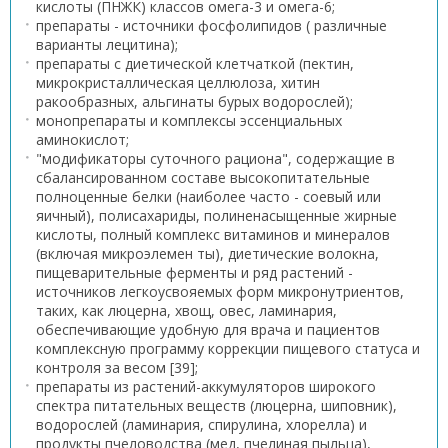
кислоты (ПНЖК) классов омега-3 и омега-6;
препараты - источники фосфолипидов ( различные
варианты лецитина);
препараты с диетической клетчаткой (пектин,
микрокристаллическая целлюлоза, хитин
ракообразных, альгинаты бурых водорослей);
монопрепараты и комплексы эссенциальных
аминокислот;
"модификаторы суточного рациона", содержащие в
сбалансированном составе высокопитательные
полноценные белки (наиболее часто - соевый или
яичный), полисахариды, полиненасыщенные жирные
кислоты, полный комплекс витаминов и минералов
(включая микроэлемен ты), диетические волокна,
пищеварительные ферменты и ряд растений -
источников легкоусвояемых форм микронутриентов,
таких, как люцерна, хвощ, овес, ламинария,
обеспечивающие удобную для врача и пациентов
комплексную программу коррекции пищевого статуса и
контроля за весом [39];
препараты из растений-аккумуляторов широкого
спектра питательных веществ (люцерна, шиповник),
водорослей (ламинария, спирулина, хлорелла) и
продукты пчеловодства (мед, пчелиная пыльца),