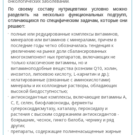
онкологических заболеваний.
По своему составу нутрицевтики условно можно
разделить на несколько функциональных подгрупп,
отличающихся по специфическим задачам, которые они
решают:
полные или редуцированные комплексы витаминов,
минералов или витаминов с минералами, причем в
последние годы четко обозначилась тенденция к
увеличению на рынке доли сбалансированных
многокомпонент ных препаратов, включающих не
только классические витамины, но и
витаминоподобные вещества (коэнзим Q10, холин,
инозитол, липоевою кислоту, L-карнитин и др.);
хелатированные (связанные с аминокислотами)
минералы и их коллоидные растворы, обладающих
высокой биодоступностью;
антиоксидантные комплексы, включающие витамины А,
С, Е, селен, биофлавоноиды, ферменты
супероксиддисмутазу, каталазу, пероксидазу и
растения с высоким содержанием антиоксидантов -
боярышник, чеснок, гинкго билоба, чернику и ряд
других;
препараты, содержащие полиненасыщенные жирные