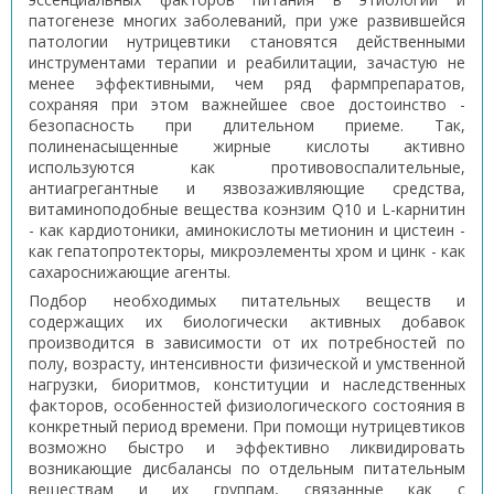
патогенезе многих заболеваний, при уже развившейся
патологии нутрицевтики становятся действенными
инструментами терапии и реабилитации, зачастую не
менее эффективными, чем ряд фармпрепаратов,
сохраняя при этом важнейшее свое достоинство -
безопасность при длительном приеме. Так,
полиненасыщенные жирные кислоты активно
используются как противовоспалительные,
антиагрегантные и язвозаживляющие средства,
витаминоподобные вещества коэнзим Q10 и L-карнитин
- как кардиотоники, аминокислоты метионин и цистеин -
как гепатопротекторы, микроэлементы хром и цинк - как
сахароснижающие агенты.
Подбор необходимых питательных веществ и
содержащих их биологически активных добавок
производится в зависимости от их потребностей по
полу, возрасту, интенсивности физической и умственной
нагрузки, биоритмов, конституции и наследственных
факторов, особенностей физиологического состояния в
конкретный период времени. При помощи нутрицевтиков
возможно быстро и эффективно ликвидировать
возникающие дисбалансы по отдельным питательным
веществам и их группам, связанные как с