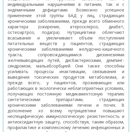
индивидуальными нарушениями в питании, так и с
эндемичными дефицитами. Возможно успешное
применение этой группы БАД у лиц, страдающих
хроническими заболеваниями, прежде всего обменного
характера (ожирение, атеросклероз, диабет,
остеоартроз, подагра). Нутрицевтики облегчают
всасывание и увеличивают объем поступления
питательных веществ у пациентов, страдающих
хроническими заболеваниями желудочно-кишечного
тракта, сопровождающимися дискинезиями
желчевыводящих путей, дисбактериозами, демпинг-
синдромом, мальабсорбцией Они также способны
усиливать процессы инактивации, связывания и
выведения токсических продуктов метаболизма, и
прежде всего, у пациентов, проживающих или
работающих в экологически неблагоприятных условиях,
получающих постоянную медикаментозную терапию
синтетическими препаратами, страдающих
хроническими заболеваниями печени и почек. В
дополнение ко всему нутрицевтики повышают
неспецифическую иммунологическую резистентность и
антиоксидантную защиту, способствуя, таким образом,
профилактике и комплексному лечению инфекционных и