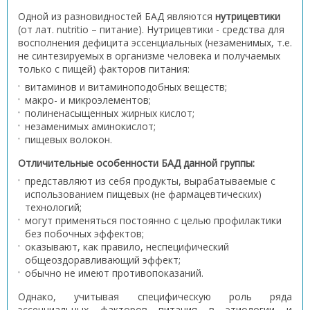
Одной из разновидностей БАД являются
нутрицевтики
(от лат. nutritio – питание). Нутрицевтики - средства для
восполнения дефицита эссенциальных (незаменимых, т.е.
не синтезируемых в организме человека и получаемых
только с пищей) факторов питания:
витаминов и витаминоподобных веществ;
макро- и микроэлементов;
полиненасыщенных жирных кислот;
незаменимых аминокислот;
пищевых волокон.
Отличительные особенности БАД данной группы:
представляют из себя продукты, вырабатываемые с
использованием пищевых (не фармацевтических)
технологий;
могут применяться постоянно с целью профилактики
без побочных эффектов;
оказывают, как правило, неспецифический
общеоздоравливающий эффект;
обычно не имеют противопоказаний.
Однако, учитывая специфическую роль ряда
эссенциальных факторов питания в этиологии и