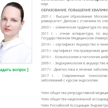
наук.
ОБРАЗОВАНИЕ. ПОВЫШЕНИЕ КВАЛИФИК
2001 г. - Высшее образование. Москов
университет. Диплом с отличием по сп
2003 г. – клиническая ординатура по ак
2011 г. – очная аспирантура, по а
Государственном Медицинском Универси
2014 г. – сертификат Акушерство и ги
2015 г. сертификат Ультразвуковая диа
2010 г. - Кольпоскопия и патология шей
2009 г. - Эндокринология в акушерстве 
Задать вопрос ]
2017 г. -Диагностика и лечение заболе
2017 г. - Современные технологии
заболеваний с курсом эндоскопии.
Член общества репродуктивной медицин
Член общества национальной ассоциаци
Член Российской Ассоциации Эндометри