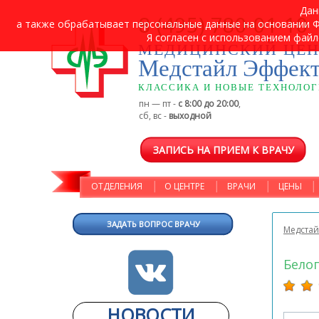
Дан
8 (495) 780-01-10
а также обрабатывает персональные данные на основании ФЗ
Я согласен с использованием файл
МЕДИЦИНСКИЙ ЦЕН
Медстайл Эффек
КЛАССИКА И НОВЫЕ ТЕХНОЛО
пн — пт -
с 8:00 до 20:00
,
сб, вс -
выходной
ЗАПИСЬ НА ПРИЕМ К ВРАЧУ
ОТДЕЛЕНИЯ
О ЦЕНТРЕ
ВРАЧИ
ЦЕНЫ
ЗАДАТЬ ВОПРОС ВРАЧУ
Медстай
Бело
НОВОСТИ