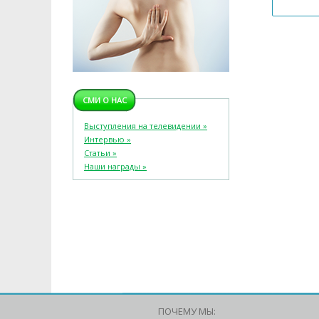
СМИ О НАС
Выступления на телевидении »
Интервью »
Статьи »
Наши награды »
ПОЧЕМУ МЫ: