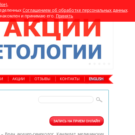
kie
),
ределенных
Cоглашением об обработке персональных данных
.
хнакомлен и принимаю его.
Принять
ИИ
АКЦИИ
ОТЗЫВЫ
КОНТАКТЫ
ENGLISH
ЗАПИСЬ НА ПРИЕМ ОНЛАЙН
а
– Врач акушер-гинеколог. Кандидат медицинских