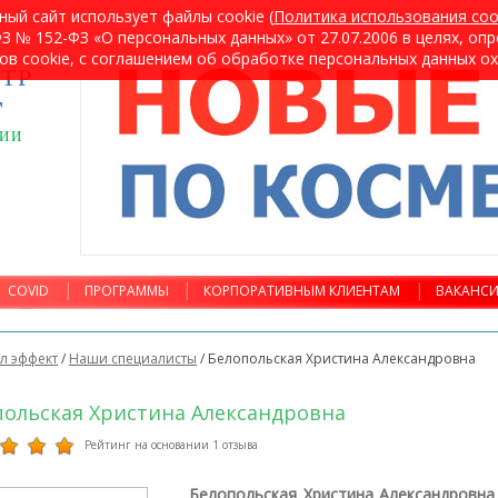
ный сайт использует файлы cookie (
Политика использования coo
 № 152-ФЗ «О персональных данных» от 27.07.2006 в целях, оп
ов cookie, с соглашением об обработке персональных данных о
ТР
т
ГИИ
COVID
ПРОГРАММЫ
КОРПОРАТИВНЫМ КЛИЕНТАМ
ВАКАНС
л эффект
/
Наши специалисты
/
Белопольская Христина Александровна
польская Христина Александровна
Рейтинг на основании 1 отзыва
Белопольская Христина Александровн