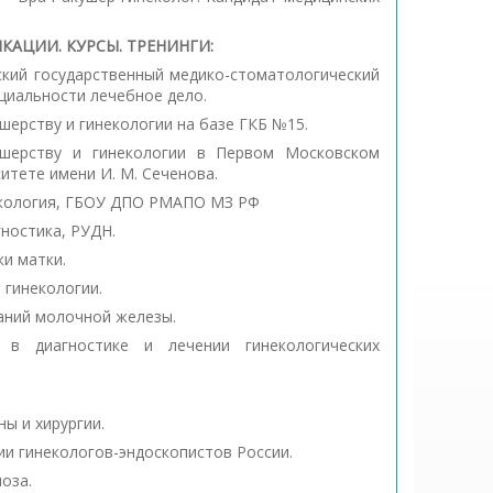
АЦИИ. КУРСЫ. ТРЕНИНГИ:
ский государственный медико-стоматологический
ециальности лечебное дело.
ушерству и гинекологии на базе ГКБ №15.
кушерству и гинекологии в Первом Московском
тете имени И. М. Сеченова.
некология, ГБОУ ДПО РМАПО МЗ РФ
гностика, РУДН.
ки матки.
и гинекологии.
ваний молочной железы.
 в диагностике и лечении гинекологических
ы и хирургии.
и гинекологов-эндоскопистов России.
оза.