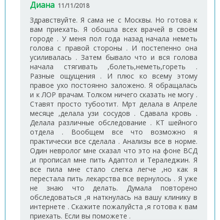
Диана
11/11/2018
Здравствуйте. Я сама не с Москвы. Но готова к
вам приехать. Я обошла всех врачей в своём
городе . У меня пол года назад начала неметь
голова с правой стороны . И постепенно она
усиливалась . Затем бывало что и вся голова
начала стягивать ,болеть,неметь,гореть .
Разные ощущения . И плюс ко всему этому
правое ухо постоянно заложено. Я обращалась
и к ЛОР врачам. Толком ничего сказать не могу .
Ставят просто тубоотит. Мрт делала в Апреле
месяце ,делала узи сосудов . Сдавала кровь .
Делала различные обследование . КТ шейного
отдела . Вообщем все что возможно я
практически все сделала . Анализы все в норме.
Один невролог мне сказал что это на фоне ВСД
,и прописал мне пить Адаптол и Тераледжин. Я
все пила мне стало слегка легче ,но как я
перестала пить лекарства все вернулось . Я уже
не знаю что делать. Думала повторено
обследоваться ,я наткнулась на вашу клинику в
интернете . Скажите пожалуйста ,я готова к вам
приехать. Если вы поможете .