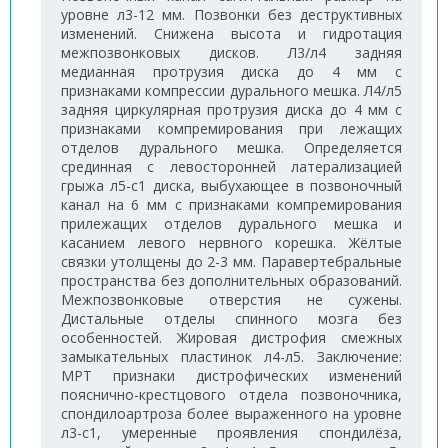
уровне л3-12 мм. Позвонки без деструктивных
изменений. Снижена высота и гидротация
межпозвонковых дисков. Л3/л4 задняя
медианная протрузия диска до 4 мм с
признаками компрессии дурального мешка. Л4/л5
задняя циркулярная протрузия диска до 4 мм с
признаками компремирования при лежащих
отделов дурального мешка. Определяется
срединная с левосторонней латерализацией
грыжа л5-с1 диска, выбухающее в позвоночный
канал на 6 мм с признаками компремирования
прилежащих отделов дурального мешка и
касанием левого нервного корешка. Жёлтые
связки утолщены до 2-3 мм. Паравертебральные
пространства без дополнительных образований.
Межпозвонковые отверстия не сужены.
Дистальные отделы спинного мозга без
особенностей. Жировая дистрофия смежных
замыкательных пластинок л4-л5. Заключение:
МРТ признаки дистрофических изменений
пояснично-крестцового отдела позвоночника,
спондилоартроза более выраженного на уровне
л3-с1, умеренные проявления спондилёза,