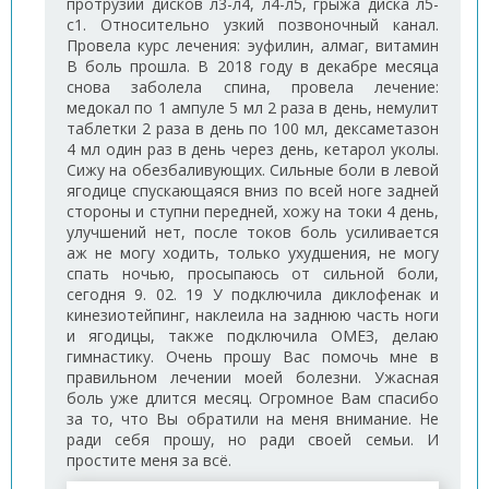
протрузий дисков л3-л4, л4-л5, грыжа диска л5-
с1. Относительно узкий позвоночный канал.
Провела курс лечения: эуфилин, алмаг, витамин
B боль прошла. В 2018 году в декабре месяца
снова заболела спина, провела лечение:
медокал по 1 ампуле 5 мл 2 раза в день, немулит
таблетки 2 раза в день по 100 мл, дексаметазон
4 мл один раз в день через день, кетарол уколы.
Сижу на обезбаливующих. Сильные боли в левой
ягодице спускающаяся вниз по всей ноге задней
стороны и ступни передней, хожу на токи 4 день,
улучшений нет, после токов боль усиливается
аж не могу ходить, только ухудшения, не могу
спать ночью, просыпаюсь от сильной боли,
сегодня 9. 02. 19 У подключила диклофенак и
кинезиотейпинг, наклеила на заднюю часть ноги
и ягодицы, также подключила ОМЕЗ, делаю
гимнастику. Очень прошу Вас помочь мне в
правильном лечении моей болезни. Ужасная
боль уже длится месяц. Огромное Вам спасибо
за то, что Вы обратили на меня внимание. Не
ради себя прошу, но ради своей семьи. И
простите меня за всё.